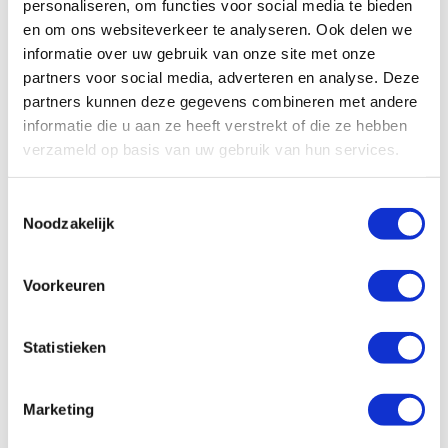
personaliseren, om functies voor social media te bieden
en om ons websiteverkeer te analyseren. Ook delen we
informatie over uw gebruik van onze site met onze
partners voor social media, adverteren en analyse. Deze
partners kunnen deze gegevens combineren met andere
informatie die u aan ze heeft verstrekt of die ze hebben
verzameld op basis van uw gebruik van hun services.
Dit zijn wij, Wiebe en Grete van der Lei, die het bedrijf Van
T
der Lei Metaal runnen. De dagelijkse werkzaamheden en
Noodzakelijk
o
adviesgesprekken worden voornamelijk door Wiebe
e
uitgevoerd. Hierin wordt Wiebe ondersteund door Grete die
s
Voorkeuren
daarnaast het administratieve deel voor haar rekening
t
neemt.
e
m
Statistieken
Voor Wiebe is de passie voor het metaal en
m
constructiewerk al op jonge leeftijd ontstaan. Als 15-jarige
i
Marketing
bouwde hij samen met een vriend van diverse bij elkaar
n
gezochte onderdelen een auto. De carrosserie nog
g