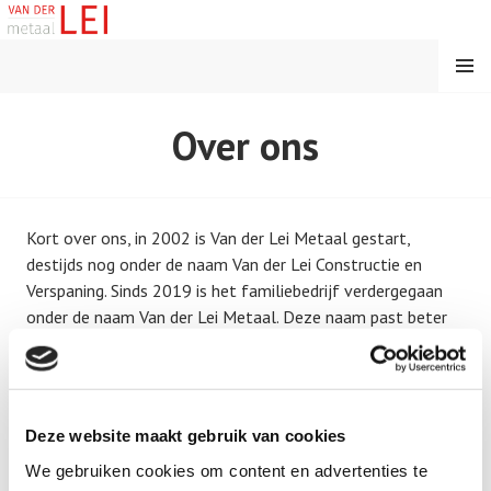
Spring
naar
inhoud
MENU
VAN DER LEI METAAL
Over ons
Kort over ons, in 2002 is Van der Lei Metaal gestart,
destijds nog onder de naam Van der Lei Constructie en
Verspaning. Sinds 2019 is het familiebedrijf verdergegaan
onder de naam Van der Lei Metaal. Deze naam past beter
bij het brede scala aan werkzaamheden die wij als bedrijf
uitvoeren.
Deze website maakt gebruik van cookies
We gebruiken cookies om content en advertenties te